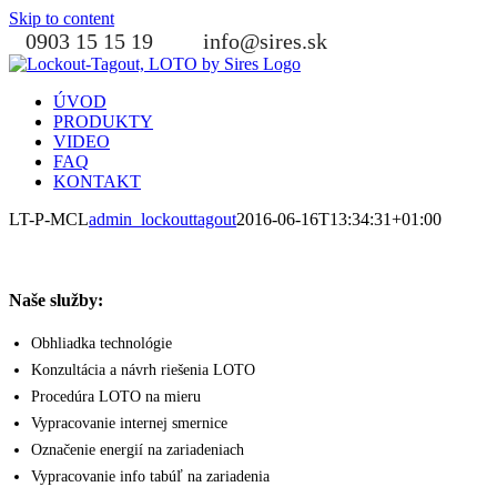
Skip to content
0903 15 15 19
info@sires.sk
ÚVOD
PRODUKTY
VIDEO
FAQ
KONTAKT
LT-P-MCL
admin_lockouttagout
2016-06-16T13:34:31+01:00
Naše služby:
Obhliadka technológie
Konzultácia a návrh riešenia LOTO
Procedúra LOTO na mieru
Vypracovanie internej smernice
Označenie energií na zariadeniach
Vypracovanie info tabúľ na zariadenia