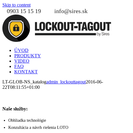
Skip to content
0903 15 15 19
info@sires.sk
ÚVOD
PRODUKTY
VIDEO
FAQ
KONTAKT
LT-GLOB-NS_katalog
admin_lockouttagout
2016-06-
22T08:11:55+01:00
Naše služby:
Obhliadka technológie
Konzultácia a návrh riešenia LOTO