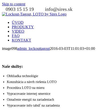
Skip to content
0903 15 15 19
info@sires.sk
ÚVOD
PRODUKTY
VIDEO
FAQ
KONTAKT
image098
admin_lockouttagout
2016-03-03T11:01:03+01:00
Naše služby:
Obhliadka technológie
Konzultácia a návrh riešenia LOTO
Procedúra LOTO na mieru
Vypracovanie internej smernice
Označenie energií na zariadeniach
Vypracovanie info tabúľ na zariadenia