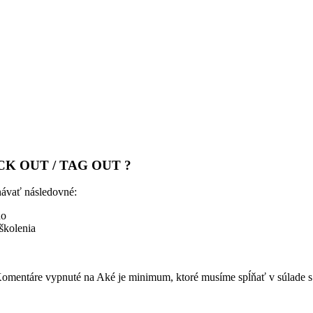
 LOCK OUT / TAG OUT ?
ávať následovné:
ho
školenia
omentáre vypnuté
na Aké je minimum, ktoré musíme spĺňať v súla