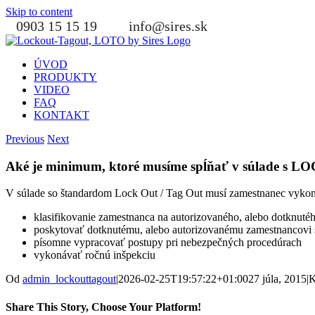
Skip to content
0903 15 15 19
info@sires.sk
ÚVOD
PRODUKTY
VIDEO
FAQ
KONTAKT
Previous
Next
Aké je minimum, ktoré musíme spĺňať v súlade s
V súlade so štandardom Lock Out / Tag Out musí zamestnanec vykon
klasifikovanie zamestnanca na autorizovaného, alebo dotknuté
poskytovať dotknutému, alebo autorizovanému zamestnancovi 
písomne vypracovať postupy pri nebezpečných procedúrach
vykonávať ročnú inšpekciu
Od
admin_lockouttagout
|
2026-02-25T19:57:22+01:00
27 júla, 2015
|
K
Share This Story, Choose Your Platform!