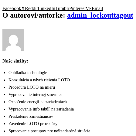
Facebook
X
Reddit
LinkedIn
Tumblr
Pinterest
Vk
Email
O autorovi/autorke:
admin_lockouttagout
Naše služby:
Obhliadka technológie
Konzultácia a návrh riešenia LOTO
Procedúra LOTO na mieru
Vypracovanie internej smernice
Označenie energií na zariadeniach
Vypracovanie info tabúľ na zariadenia
Preškolenie zamestnancov
Zavedenie LOTO procedúry
Spracovanie postupov pre neštandardné situácie