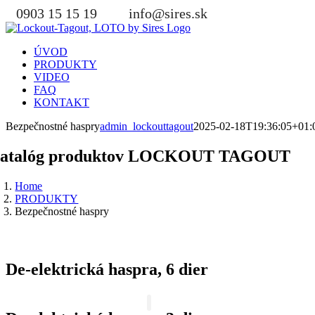
Skip
0903 15 15 19
info@sires.sk
to
content
ÚVOD
PRODUKTY
VIDEO
FAQ
KONTAKT
Bezpečnostné haspry
admin_lockouttagout
2025-02-18T19:36:05+01:
atalóg produktov LOCKOUT TAGOUT
Home
PRODUKTY
Bezpečnostné haspry
De-elektrická haspra, 6 dier