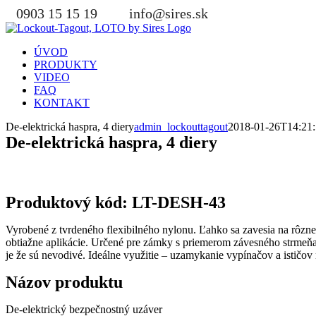
Skip
0903 15 15 19
info@sires.sk
to
content
ÚVOD
PRODUKTY
VIDEO
FAQ
KONTAKT
De-elektrická haspra, 4 diery
admin_lockouttagout
2018-01-26T14:21
De-elektrická haspra, 4 diery
Produktový kód: LT-DESH-43
Vyrobené z tvrdeného flexibilného nylonu. Ľahko sa zavesia na rôzne v
obtiažne aplikácie. Určené pre zámky s priemerom závesného strmeňa
je že sú nevodivé. Ideálne využitie – uzamykanie vypínačov a ističov 
Názov produktu
De-elektrický bezpečnostný uzáver