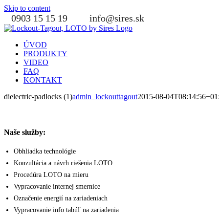
Skip to content
0903 15 15 19
info@sires.sk
ÚVOD
PRODUKTY
VIDEO
FAQ
KONTAKT
dielectric-padlocks (1)
admin_lockouttagout
2015-08-04T08:14:56+01
Naše služby:
Obhliadka technológie
Konzultácia a návrh riešenia LOTO
Procedúra LOTO na mieru
Vypracovanie internej smernice
Označenie energií na zariadeniach
Vypracovanie info tabúľ na zariadenia