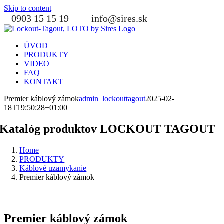
Skip to content
0903 15 15 19
info@sires.sk
ÚVOD
PRODUKTY
VIDEO
FAQ
KONTAKT
Premier káblový zámok
admin_lockouttagout
2025-02-
18T19:50:28+01:00
Katalóg produktov LOCKOUT TAGOUT
Home
PRODUKTY
Káblové uzamykanie
Premier káblový zámok
Premier káblový zámok