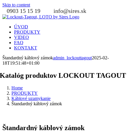
Skip to content
0903 15 15 19
info@sires.sk
ÚVOD
PRODUKTY
VIDEO
FAQ
KONTAKT
Štandardný káblový zámok
admin_lockouttagout
2025-02-
18T19:51:48+01:00
Katalóg produktov LOCKOUT TAGOUT
Home
PRODUKTY
Káblové uzamykanie
Štandardný káblový zámok
Štandardný káblový zámok