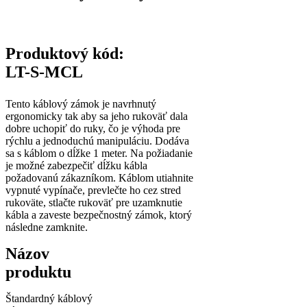
Produktový kód:
LT-S-MCL
Tento káblový zámok je navrhnutý
ergonomicky tak aby sa jeho rukoväť dala
dobre uchopiť do ruky, čo je výhoda pre
rýchlu a jednoduchú manipuláciu. Dodáva
sa s káblom o dĺžke 1 meter. Na požiadanie
je možné zabezpečiť dĺžku kábla
požadovanú zákazníkom. Káblom utiahnite
vypnuté vypínače, prevlečte ho cez stred
rukoväte, stlačte rukoväť pre uzamknutie
kábla a zaveste bezpečnostný zámok, ktorý
následne zamknite.
Názov
produktu
Štandardný káblový