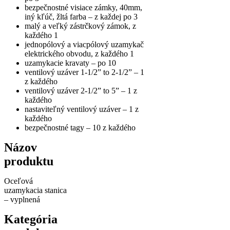
bezpečnostné visiace zámky, 40mm,
iný kľúč, žltá farba – z každej po 3
malý a veľký zástrčkový zámok, z
každého 1
jednopólový a viacpólový uzamykač
elektrického obvodu, z každého 1
uzamykacie kravaty – po 10
ventilový uzáver 1-1/2” to 2-1/2” – 1
z každého
ventilový uzáver 2-1/2” to 5” – 1 z
každého
nastaviteľný ventilový uzáver – 1 z
každého
bezpečnostné tagy – 10 z každého
Názov
produktu
Oceľová
uzamykacia stanica
– vyplnená
Kategória