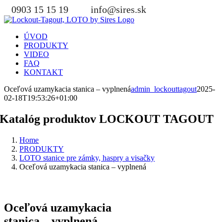
Skip
0903 15 15 19
info@sires.sk
to
content
ÚVOD
PRODUKTY
VIDEO
FAQ
KONTAKT
Oceľová uzamykacia stanica – vyplnená
admin_lockouttagout
2025-
02-18T19:53:26+01:00
Katalóg produktov LOCKOUT TAGOUT
Home
PRODUKTY
LOTO stanice pre zámky, haspry a visačky
Oceľová uzamykacia stanica – vyplnená
Oceľová uzamykacia
stanica – vyplnená