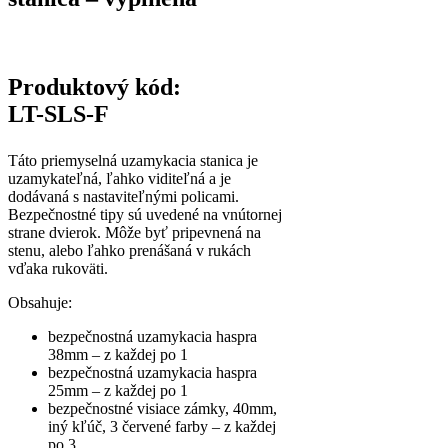
Produktový kód:
LT-SLS-F
Táto priemyselná uzamykacia stanica je
uzamykateľná, ľahko viditeľná a je
dodávaná s nastaviteľnými policami.
Bezpečnostné tipy sú uvedené na vnútornej
strane dvierok. Môže byť pripevnená na
stenu, alebo ľahko prenášaná v rukách
vďaka rukoväti.
Obsahuje:
bezpečnostná uzamykacia haspra
38mm – z každej po 1
bezpečnostná uzamykacia haspra
25mm – z každej po 1
bezpečnostné visiace zámky, 40mm,
iný kľúč, 3 červené farby – z každej
po 3