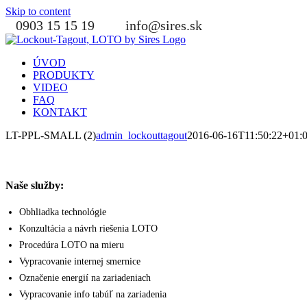
Skip to content
0903 15 15 19
info@sires.sk
ÚVOD
PRODUKTY
VIDEO
FAQ
KONTAKT
LT-PPL-SMALL (2)
admin_lockouttagout
2016-06-16T11:50:22+01:
Naše služby:
Obhliadka technológie
Konzultácia a návrh riešenia LOTO
Procedúra LOTO na mieru
Vypracovanie internej smernice
Označenie energií na zariadeniach
Vypracovanie info tabúľ na zariadenia