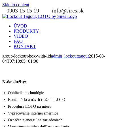
Skip to content
0903 15 15 19
info@sires.sk
ÚVOD
PRODUKTY
VIDEO
FAQ
KONTAKT
group-lockout-box-with-lid
admin_lockouttagout
2015-08-
04T07:18:05+01:00
Naše služby:
Obhliadka technológie
Konzultácia a návrh riešenia LOTO
Procedúra LOTO na mieru
Vypracovanie internej smernice
Označenie energií na zariadeniach
Vypracovanie info tabúľ na zariadenia