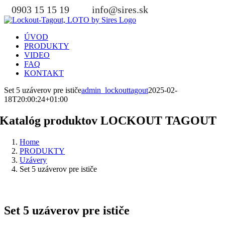
Skip
0903 15 15 19
info@sires.sk
to
content
ÚVOD
PRODUKTY
VIDEO
FAQ
KONTAKT
Set 5 uzáverov pre ističe
admin_lockouttagout
2025-02-
18T20:00:24+01:00
Katalóg produktov LOCKOUT TAGOUT
Home
PRODUKTY
Uzávery
Set 5 uzáverov pre ističe
Set 5 uzáverov pre ističe