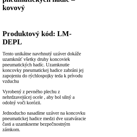
kovový
Produktový kód: LM-
DEPL
Tento unikátne navrhnutý uzáver dokáže
uzamknúť všetky druhy koncoviek
pneumatických hadíc. Uzamknutie
koncovky pneumatickej hadice zabráni jej
zapojeniu do rýchlospojky teda k prívodu
vzduchu
Vyrobený z pevného plechu z
nehrdzavejúcej ocele , aby bol silný a
odolný voči korózii.
Jednoducho nasadíme uzáver na koncovku
pneumatickej hadice medzi dve uzatváracie
časti a uzamkneme bezpečnostným
zámkom.