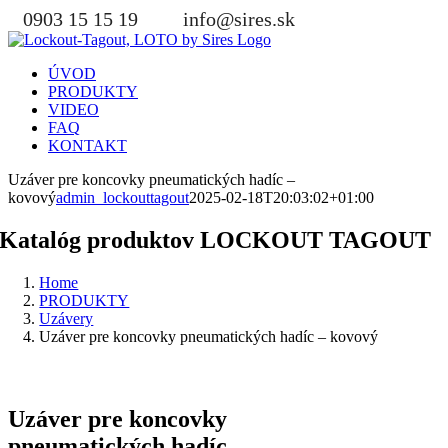
Skip
0903 15 15 19
info@sires.sk
to
content
ÚVOD
PRODUKTY
VIDEO
FAQ
KONTAKT
Uzáver pre koncovky pneumatických hadíc –
kovový
admin_lockouttagout
2025-02-18T20:03:02+01:00
Katalóg produktov LOCKOUT TAGOUT
Home
PRODUKTY
Uzávery
Uzáver pre koncovky pneumatických hadíc – kovový
Uzáver pre koncovky
pneumatických hadíc –