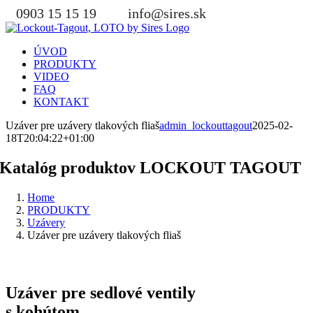
Skip
0903 15 15 19
info@sires.sk
to
content
ÚVOD
PRODUKTY
VIDEO
FAQ
KONTAKT
Uzáver pre uzávery tlakových fliaš
admin_lockouttagout
2025-02-
18T20:04:22+01:00
Katalóg produktov LOCKOUT TAGOUT
Home
PRODUKTY
Uzávery
Uzáver pre uzávery tlakových fliaš
Uzáver pre sedlové ventily
s kohútom