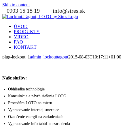
Skip to content
0903 15 15 19
info@sires.sk
ÚVOD
PRODUKTY
VIDEO
FAQ
KONTAKT
plug-lockout_1
admin_lockouttagout
2015-08-03T10:17:11+01:00
Naše služby:
Obhliadka technológie
Konzultácia a návrh riešenia LOTO
Procedúra LOTO na mieru
Vypracovanie internej smernice
Označenie energií na zariadeniach
Vypracovanie info tabúľ na zariadenia