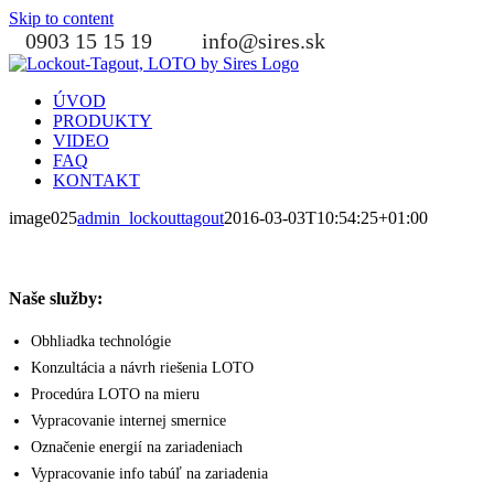
Skip to content
0903 15 15 19
info@sires.sk
ÚVOD
PRODUKTY
VIDEO
FAQ
KONTAKT
image025
admin_lockouttagout
2016-03-03T10:54:25+01:00
Naše služby:
Obhliadka technológie
Konzultácia a návrh riešenia LOTO
Procedúra LOTO na mieru
Vypracovanie internej smernice
Označenie energií na zariadeniach
Vypracovanie info tabúľ na zariadenia