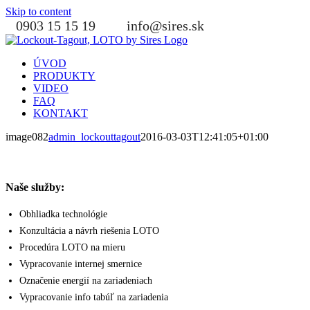
Skip to content
0903 15 15 19
info@sires.sk
ÚVOD
PRODUKTY
VIDEO
FAQ
KONTAKT
image082
admin_lockouttagout
2016-03-03T12:41:05+01:00
Naše služby:
Obhliadka technológie
Konzultácia a návrh riešenia LOTO
Procedúra LOTO na mieru
Vypracovanie internej smernice
Označenie energií na zariadeniach
Vypracovanie info tabúľ na zariadenia