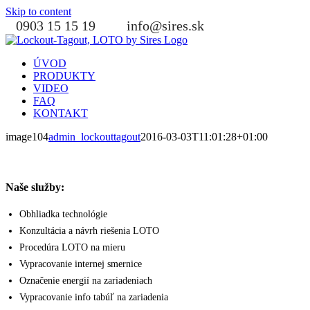
Skip to content
0903 15 15 19
info@sires.sk
ÚVOD
PRODUKTY
VIDEO
FAQ
KONTAKT
image104
admin_lockouttagout
2016-03-03T11:01:28+01:00
Naše služby:
Obhliadka technológie
Konzultácia a návrh riešenia LOTO
Procedúra LOTO na mieru
Vypracovanie internej smernice
Označenie energií na zariadeniach
Vypracovanie info tabúľ na zariadenia