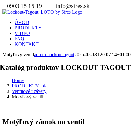
Skip
0903 15 15 19
info@sires.sk
to
content
ÚVOD
PRODUKTY
VIDEO
FAQ
KONTAKT
Motýľový ventil
admin_lockouttagout
2025-02-18T20:07:54+01:00
Katalóg produktov LOCKOUT TAGOUT
Home
PRODUKTY_old
Ventilové uzávery
Motýľový ventil
Motýľový zámok na ventil