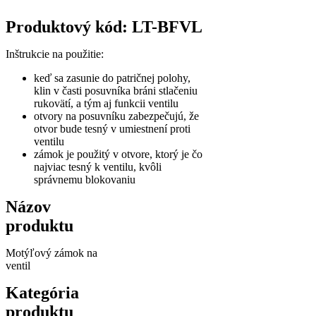
Produktový kód: LT-BFVL
Inštrukcie na použitie:
keď sa zasunie do patričnej polohy,
klin v časti posuvníka bráni stlačeniu
rukovätí, a tým aj funkcii ventilu
otvory na posuvníku zabezpečujú, že
otvor bude tesný v umiestnení proti
ventilu
zámok je použitý v otvore, ktorý je čo
najviac tesný k ventilu, kvôli
správnemu blokovaniu
Názov
produktu
Motýľový zámok na
ventil
Kategória
produktu