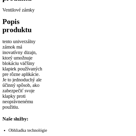
Ventilové zámky
Popis
produktu
tento univerzálny
zámok má
inovatívny dizajn,
ktorý umožnuje
blokáciu väčšiny
klapiek používaných
pre rôzne aplikácie.
Je to jednoduchý ale
účinný spôsob, ako
zabezpečiť svoje
klapky proti
neoprávnenému
použitiu.
Naše služby:
Obhliadka technológie