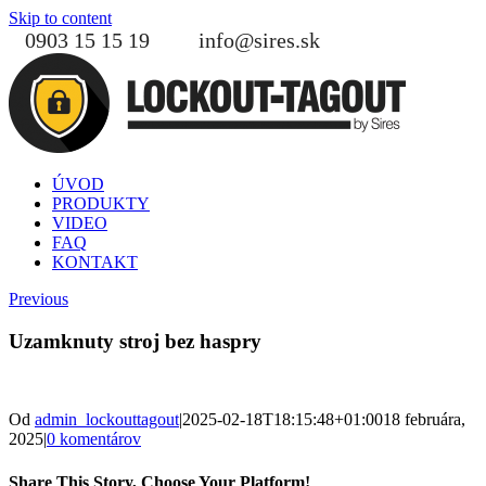
Skip to content
0903 15 15 19
info@sires.sk
ÚVOD
PRODUKTY
VIDEO
FAQ
KONTAKT
Previous
Uzamknuty stroj bez haspry
Od
admin_lockouttagout
|
2025-02-18T18:15:48+01:00
18 februára,
2025
|
0 komentárov
Share This Story, Choose Your Platform!