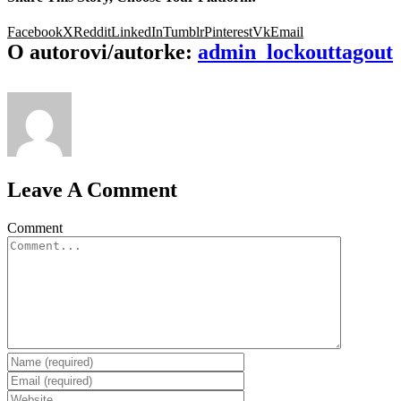
Facebook
X
Reddit
LinkedIn
Tumblr
Pinterest
Vk
Email
O autorovi/autorke:
admin_lockouttagout
Leave A Comment
Comment